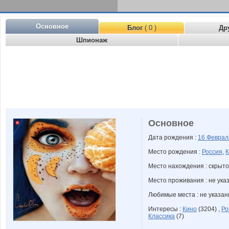
Основное
Блог
( 0 )
Др
Шпионаж
Основное
Дата рождения :
16 Февра
Место рождения :
Россия
,
К
Место нахождения : скрыто
Место проживания : не ука
Любимые места : не указа
Интересы :
Кино
(3204) ,
Ро
Классика
(7)