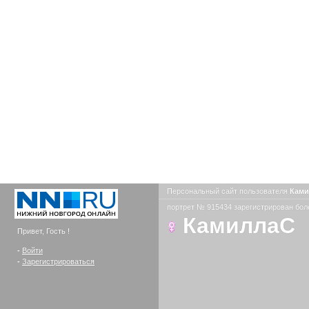
Персональный сайт пользователя
Кам
портрет № 915434 зарегистрирован боле
КамиллаС
Привет, Гость !
-
Войти
-
Зарегистрироваться